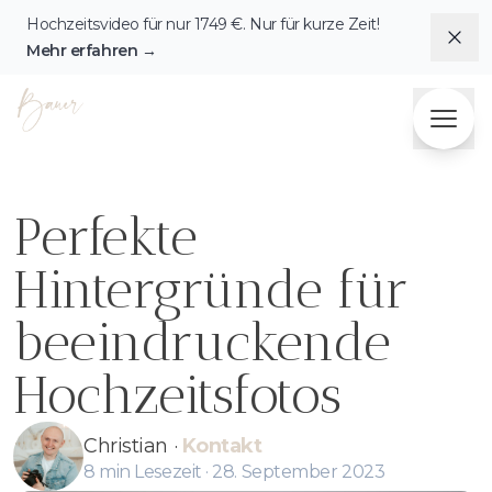
Hochzeitsvideo für nur
1749
€. Nur für kurze Zeit!
Dis
Mehr erfahren
→
Fotografie & Videografie Herzensbilder Bauer
Perfekte
Hintergründe für
beeindruckende
Hochzeitsfotos
Christian
·
Kontakt
8
min Lesezeit ·
28. September 2023