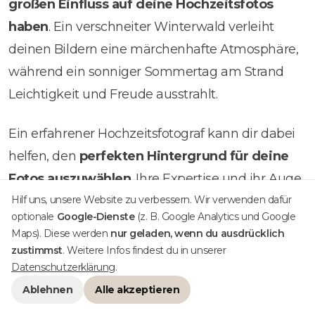
großen Einfluss auf deine Hochzeitsfotos
haben
. Ein verschneiter Winterwald verleiht
deinen Bildern eine märchenhafte Atmosphäre,
während ein sonniger Sommertag am Strand
Leichtigkeit und Freude ausstrahlt.
Ein erfahrener Hochzeitsfotograf kann dir dabei
helfen, den
perfekten Hintergrund für deine
Fotos auszuwählen
. Ihre Expertise und ihr Auge
für Details können sicherstellen, dass deine
Hilf uns, unsere Website zu verbessern. Wir verwenden dafür
optionale
Google-Dienste
(z. B. Google Analytics und Google
Bilder nicht nur schön, sondern auch
Maps). Diese werden
nur geladen, wenn du ausdrücklich
aussagekräftig sind.
zustimmst
. Weitere Infos findest du in unserer
Datenschutzerklärung
.
Insgesamt solltest du bedenken, dass der
Ablehnen
Alle akzeptieren
Hintergrund nicht nur eine Kulisse ist, sondern