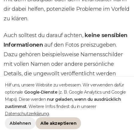
dir dabei helfen, potenzielle Probleme im Vorfeld
zu klären.
Auch solltest du darauf achten,
keine sensiblen
Informationen
auf den Fotos preiszugeben.
Dazu gehören beispielsweise Namensschilder
mit vollen Namen oder andere persönliche
Details, die ungewollt veröffentlicht werden
könnten.
Hilf uns, unsere Website zu verbessern. Wir verwenden dafür
optionale
Google-Dienste
(z. B. Google Analytics und Google
Maps). Diese werden
nur geladen, wenn du ausdrücklich
Ein weiterer wichtiger Punkt ist die
zustimmst
. Weitere Infos findest du in unserer
Bildrechteklärung
. Stelle sicher, dass du als
Datenschutzerklärung
.
Fotograf die Rechte an den Bildern besitzt und
Ablehnen
Alle akzeptieren
gegebenenfalls eine Vereinbarung mit dem