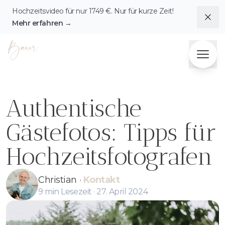
Hochzeitsvideo für nur
1749
€. Nur für kurze Zeit!
Dis
Mehr erfahren
→
Fotografie & Videografie Herzensbilder Bauer
Authentische
Gästefotos: Tipps für
Hochzeitsfotografen
Christian
·
Kontakt
9
min Lesezeit ·
27. April 2024