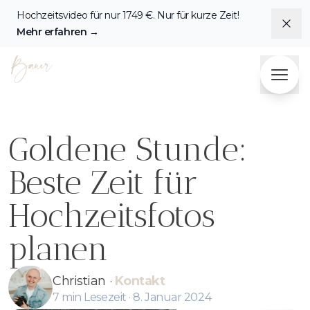
Hochzeitsvideo für nur
1749
€. Nur für kurze Zeit!
Dis
Mehr erfahren
→
Fotografie & Videografie Herzensbilder Bauer
Goldene Stunde:
Beste Zeit für
Hochzeitsfotos
planen
Christian
·
Kontakt
7
min Lesezeit ·
8. Januar 2024