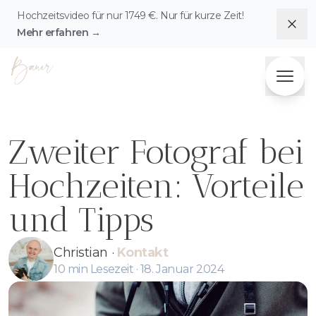
Hochzeitsvideo für nur
1749
€. Nur für kurze Zeit!
Dis
Mehr erfahren
→
Fotografie & Videografie Herzensbilder Bauer
Zweiter Fotograf bei
Hochzeiten: Vorteile
und Tipps
Christian
·
Kontakt
10
min Lesezeit ·
18. Januar 2024