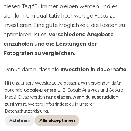
diesen Tag für immer bleiben werden und es
sich lohnt, in qualitativ hochwertige Fotos zu
investieren. Eine gute Möglichkeit, die Kosten zu
optimieren, ist es,
verschiedene Angebote
einzuholen und die Leistungen der
Fotografen zu vergleichen
.
Denke daran, dass die
Investition in dauerhafte
Erinnerungen
an deiner Hochzeit unbezahlbar
Hilf uns, unsere Website zu verbessern. Wir verwenden dafür
ist. Ein zweiter Fotograf kann dazu beitragen,
optionale
Google-Dienste
(z. B. Google Analytics und Google
dass du auch nach vielen Jahren noch mit
Maps). Diese werden
nur geladen, wenn du ausdrücklich
zustimmst
. Weitere Infos findest du in unserer
Freude auf diesen besonderen Tag
Datenschutzerklärung
.
zurückblicken kannst.
Ablehnen
Alle akzeptieren