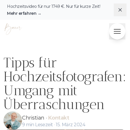
Hochzeitsvideo für nur
1749
€. Nur für kurze Zeit!
Dis
Mehr erfahren
→
Fotografie & Videografie Herzensbilder Bauer
Tipps für
Hochzeitsfotografen:
Umgang mit
Überraschungen
Christian
·
Kontakt
9
min Lesezeit ·
15. März 2024