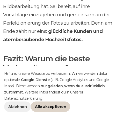
Bildbearbeitung hat. Sei bereit, auf ihre
Vorschläge einzugehen und gemeinsam an der
Perfektionierung der Fotos zu arbeiten. Denn am
Ende zählt nur eins:
glückliche Kunden und
atemberaubende Hochzeitsfotos.
Fazit: Warum die beste
Vorbereitung auf
Hilf uns, unsere Website zu verbessern. Wir verwenden dafür
Überraschungen die
optionale
Google-Dienste
(z. B. Google Analytics und Google
Flexibilität ist
Maps). Diese werden
nur geladen, wenn du ausdrücklich
zustimmst
. Weitere Infos findest du in unserer
Datenschutzerklärung
.
Du, lieber Hochzeitsfotograf, weißt nie genau,
Ablehnen
Alle akzeptieren
was dich bei einer Hochzeit erwartet. Es kann