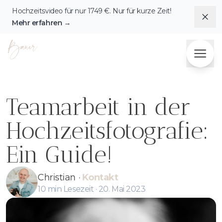
Hochzeitsvideo für nur
1749
€. Nur für kurze Zeit!
Dis
Mehr erfahren
→
Fotografie & Videografie Herzensbilder Bauer
Teamarbeit in der
Hochzeitsfotografie:
Ein Guide!
Christian
·
Kontakt
10
min Lesezeit ·
20. Mai 2023