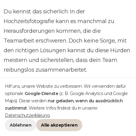
Du kennst das sicherlich: In der
Hochzeitsfotografie kann es manchmal zu
Herausforderungen kommen, die die
Teamarbeit erschweren. Doch keine Sorge, mit
den richtigen Lösungen kannst du diese Hürden
meistern und sicherstellen, dass dein Team
reibungslos zusammenarbeitet.
Eine häufige Herausforderung ist die
Hilf uns, unsere Website zu verbessern. Wir verwenden dafür
optionale
Google-Dienste
(z. B. Google Analytics und Google
Koordination der Teammitglieder
während
Maps). Diese werden
nur geladen, wenn du ausdrücklich
einer hektischen Hochzeitsfeier. Hier ist es
zustimmst
. Weitere Infos findest du in unserer
wichtig, im Voraus klare Kommunikationswege
Datenschutzerklärung
.
festzulegen und sicherzustellen, dass jeder weiß,
Ablehnen
Alle akzeptieren
welche Aufgaben er übernehmen muss. Eine