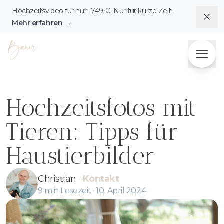
Hochzeitsvideo für nur
1749
€. Nur für kurze Zeit!
Dis
Mehr erfahren
→
Fotografie & Videografie Herzensbilder Bauer
Hochzeitsfotos mit
Tieren: Tipps für
Haustierbilder
Christian
·
Kontakt
9
min Lesezeit ·
10. April 2024