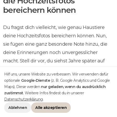
die Hochzeitsfotos
bereichern können
Du fragst dich vielleicht, wie genau Haustiere
deine Hochzeitsfotos bereichern können. Nun,
sie fügen eine ganz besondere Note hinzu, die
deine Erinnerungen noch unvergesslicher
macht. Stell dir vor, du siehst Jahre später auf
deinen Hochzeitsfotos dein geliebtes Haustier
Hilf uns, unsere Website zu verbessern. Wir verwenden dafür
neben dir stehen, mit einem breiten Lächeln im
optionale
Google-Dienste
(z. B. Google Analytics und Google
Gesicht. Das ist unbezahlbar.
Maps). Diese werden
nur geladen, wenn du ausdrücklich
zustimmst
. Weitere Infos findest du in unserer
Datenschutzerklärung
.
Haustiere bringen Leben in die Bilder.
Sie
Ablehnen
Alle akzeptieren
sorgen für natürliche, ungezwungene Momente