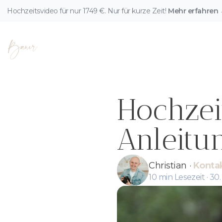
Hochzeitsvideo für nur
1749
€. Nur für kurze Zeit!
Mehr erfahren
Fotografie & Videografie Herzensbilder Bauer
Hochzei
Anleitu
Christian
·
Konta
10
min Lesezeit ·
30