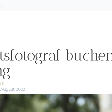
→
tsfotograf buchen
ng
kt
. August 2023