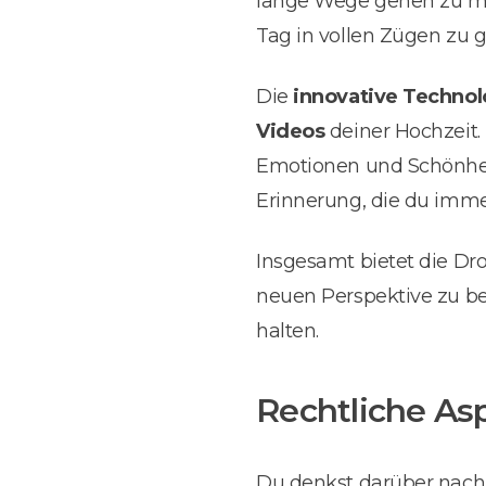
lange Wege gehen zu müs
Tag in vollen Zügen zu 
Die
innovative Technol
Videos
deiner Hochzeit.
Emotionen und Schönheit
Erinnerung, die du imme
Insgesamt bietet die Dro
neuen Perspektive zu b
halten.
Rechtliche As
Du denkst darüber nach,