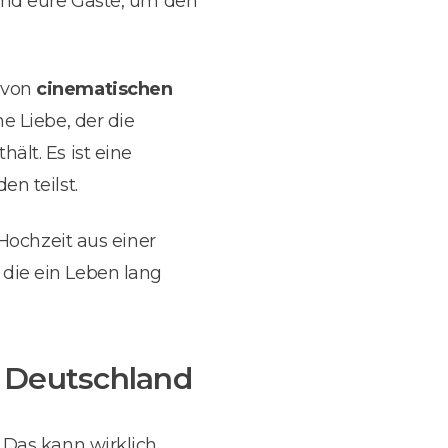
und eure Gäste, um den
 von
cinematischen
e Liebe, der die
lt. Es ist eine
n teilst.
Hochzeit aus einer
 die ein Leben lang
n Deutschland
 Das kann wirklich