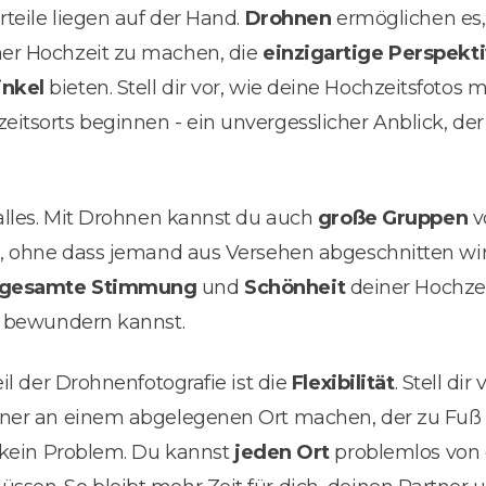
rteile liegen auf der Hand.
Drohnen
ermöglichen es
er Hochzeit zu machen, die
einzigartige Perspekt
inkel
bieten. Stell dir vor, wie deine Hochzeitsfotos 
tsorts beginnen - ein unvergesslicher Anblick, der
 alles. Mit Drohnen kannst du auch
große Gruppen
v
n, ohne dass jemand aus Versehen abgeschnitten wi
gesamte Stimmung
und
Schönheit
deiner Hochzei
r bewundern kannst.
il der Drohnenfotografie ist die
Flexibilität
. Stell di
ner an einem abgelegenen Ort machen, der zu Fuß s
s kein Problem. Du kannst
jeden Ort
problemlos von 