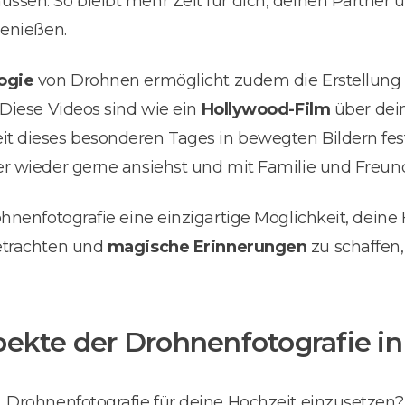
sen. So bleibt mehr Zeit für dich, deinen Partner 
genießen.
ogie
von Drohnen ermöglicht zudem die Erstellung
 Diese Videos sind wie ein
Hollywood-Film
über dein
 dieses besonderen Tages in bewegten Bildern festhä
r wieder gerne ansiehst und mit Familie und Freunde
hnenfotografie eine einzigartige Möglichkeit, deine 
etrachten und
magische Erinnerungen
zu schaffen,
pekte der Drohnenfotografie i
 Drohnenfotografie für deine Hochzeit einzusetzen?