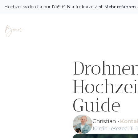
Hochzeitsvideo für nur
1749
€. Nur für kurze Zeit!
Mehr erfahren
Fotografie & Videografie Herzensbilder Bauer
Drohnen
Hochzei
Guide
Christian
·
Konta
10
min Lesezeit ·
11.